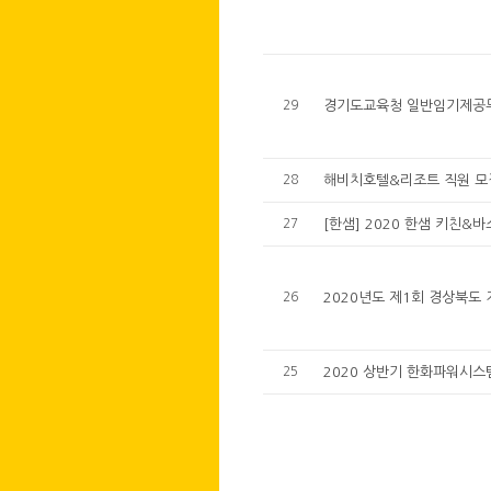
29
경기도교육청 일반임기제공무원
28
해비치호텔&리조트 직원 모
27
[한샘] 2020 한샘 키친&바
26
2020년도 제1회 경상북도
25
2020 상반기 한화파워시스