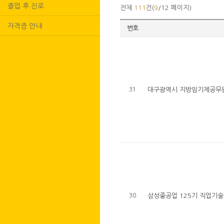
졸업 후 진로
전체
111
건(
9
/12 페이지)
자격증 안내
번호
31
대구광역시 지방임기제공무원
30
삼성중공업 125기 직업기술