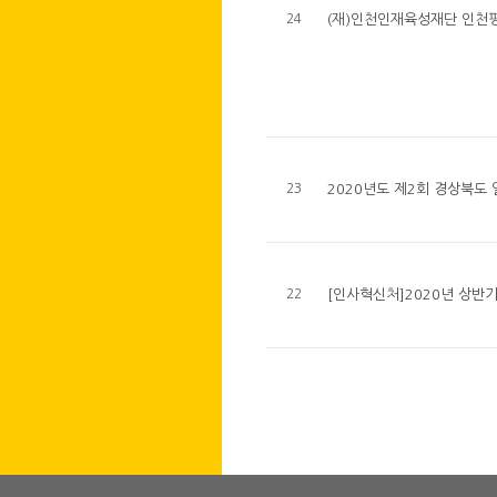
24
(재)인천인재육성재단 인천평
23
2020년도 제2회 경상북도
22
[인사혁신처]2020년 상반