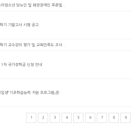
소아청소년 당뇨인 및 췌장장애인 푸른빛 ..
1학기 기말고사 시행 공고
1학기 교수강의 평가 및 교육만족도 조사 ..
기 1차 국가장학금 신청 안내
신입생「기초학습능력 지원 프로그램」운..
1
2
3
4
5
6
7
8
9